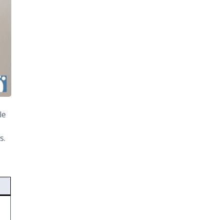
le
s.