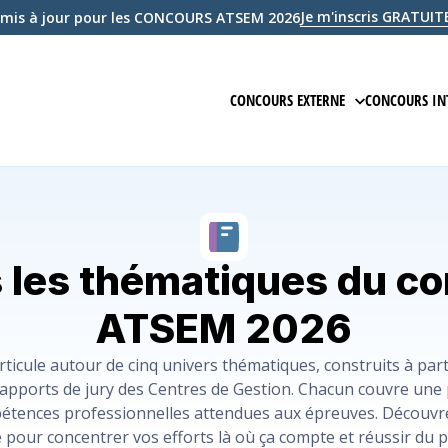
Je m'inscris GRATU
mis à jour pour les CONCOURS ATSEM 2026
CONCOURS EXTERNE
CONCOURS IN
PRÉPARATION EN LIGNE
PRÉPARAT
ÉPREUVE ÉCRITE D'ADMISSIBILIT
ÉPREUVE 
ÉPREUVE D'ADMISSION
ÉPREUVE
 les thématiques du c
COURS
COURS
ATSEM 2026
QCM
ANNALES
icule autour de cinq univers thématiques, construits à par
s rapports de jury des Centres de Gestion. Chacun couvre une 
EXAMEN BLANC
EXAMEN 
étences professionnelles attendues aux épreuves. Découv
é pour concentrer vos efforts là où ça compte et réussir du 