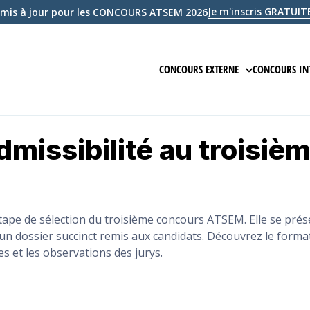
Je m'inscris GRATU
mis à jour pour les CONCOURS ATSEM 2026
CONCOURS EXTERNE
CONCOURS IN
PRÉPARATION EN LIGNE
PRÉPARAT
dmissibilité au troisi
ÉPREUVE ÉCRITE D'ADMISSIBILIT
ÉPREUVE 
ÉPREUVE D'ADMISSION
ÉPREUVE
COURS
COURS
étape de sélection du troisième concours ATSEM. Elle se prés
n dossier succinct remis aux candidats. Découvrez le format 
QCM
ANNALES
es et les observations des jurys.
EXAMEN BLANC
EXAMEN 