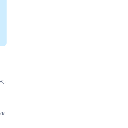
r
s),
 de