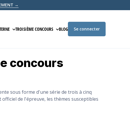
ITEMENT →
TERNE
TROISIÈME CONCOURS
BLOG
Se connecter
ION EN LIGNE
PRÉPARATION EN LIGNE
ème concours
É
ÉCRITE D'ADMISSIBILITÉ
ÉPREUVE ÉCRITE D'ADMISSIBILITÉ
 D'ADMISSION
ÉPREUVE D'ADMISSION
COURS
ente sous forme d'une série de trois à cinq
officiel de l'épreuve, les thèmes susceptibles
ANNALES
BLANC
EXAMEN BLANC