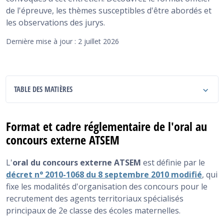
de l'épreuve, les thèmes susceptibles d'être abordés et
les observations des jurys.
Dernière mise à jour : 2 juillet 2026
TABLE DES MATIÈRES
Format et cadre réglementaire de l'oral au concours
externe ATSEM
Format et cadre réglementaire de l'oral au
concours externe ATSEM
Le déroulement de l'entretien à l'oral du concours
externe ATSEM
L'
oral du concours externe ATSEM
est définie par le
Thèmes à l'oral concours externe ATSEM
décret n° 2010-1068 du 8 septembre 2010 modifié
, qui
fixe les modalités d'organisation des concours pour le
Ce qu'évalue le jury au-delà des connaissances
recrutement des agents territoriaux spécialisés
principaux de 2e classe des écoles maternelles.
Résultats des sessions récentes à l'oral externe
ATSEM