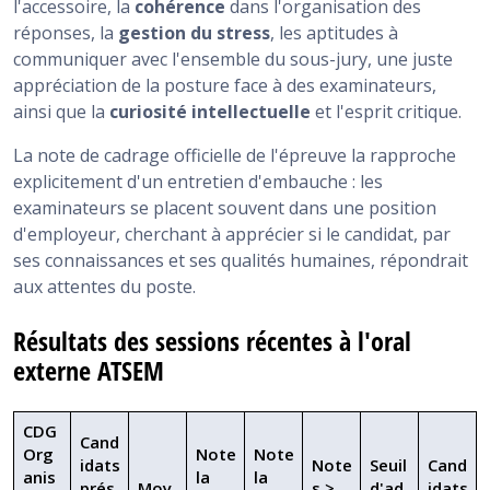
l'accessoire, la
cohérence
dans l'organisation des
réponses, la
gestion du stress
, les aptitudes à
communiquer avec l'ensemble du sous-jury, une juste
appréciation de la posture face à des examinateurs,
ainsi que la
curiosité intellectuelle
et l'esprit critique.
La note de cadrage officielle de l'épreuve la rapproche
explicitement d'un entretien d'embauche : les
examinateurs se placent souvent dans une position
d'employeur, cherchant à apprécier si le candidat, par
ses connaissances et ses qualités humaines, répondrait
aux attentes du poste.
Résultats des sessions récentes à l'oral
externe ATSEM
CDG
Cand
Org
Note
Note
idats
Note
Seuil
Cand
anis
la
la
prés
Moy
s ≥
d'ad
idats