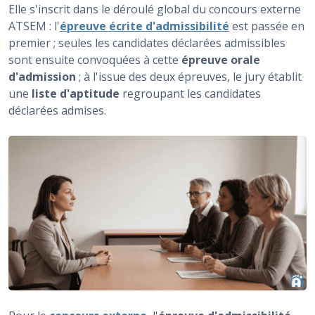
Elle s'inscrit dans le déroulé global du concours externe
Ce que le jury attend à l'oral du concours externe
ATSEM : l'
épreuve écrite d'admissibilité
est passée en
ATSEM
premier ; seules les candidates déclarées admissibles
sont ensuite convoquées à cette
épreuve orale
Se préparer à l'entretien du concours externe ATSEM
d'admission
; à l'issue des deux épreuves, le jury établit
une
liste d'aptitude
regroupant les candidates
déclarées admises.