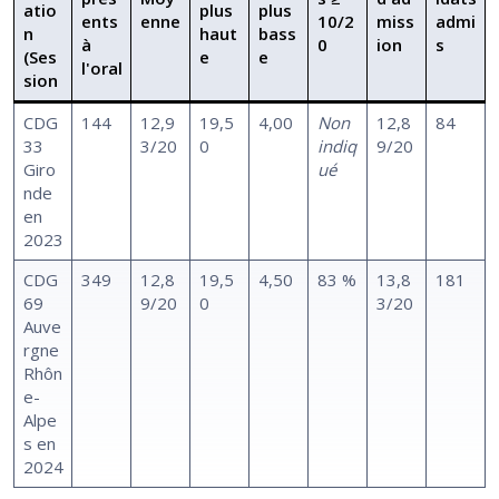
atio
plus
plus
ents
enne
10/2
miss
admi
n
haut
bass
à
0
ion
s
(Ses
e
e
l'oral
sion
CDG
144
12,9
19,5
4,00
Non
12,8
84
33
3/20
0
indiq
9/20
Giro
ué
nde
en
2023
CDG
349
12,8
19,5
4,50
83 %
13,8
181
69
9/20
0
3/20
Auve
rgne
Rhôn
e-
Alpe
s en
2024