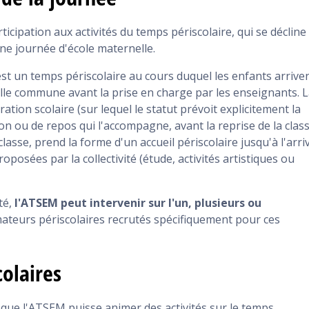
icipation aux activités du temps périscolaire, qui se décline
ne journée d'école maternelle.
, est un temps périscolaire au cours duquel les enfants arrive
le commune avant la prise en charge par les enseignants. 
tion scolaire (sur lequel le statut prévoit explicitement la
on ou de repos qui l'accompagne, avant la reprise de la clas
a classe, prend la forme d'un accueil périscolaire jusqu'à l'arri
oposées par la collectivité (étude, activités artistiques ou
té,
l'ATSEM peut intervenir sur l'un, plusieurs ou
teurs périscolaires recrutés spécifiquement pour ces
olaires
it que l'ATSEM puisse animer des activités sur le temps