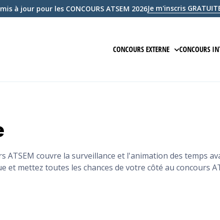
Je m'inscris GRATU
mis à jour pour les CONCOURS ATSEM 2026
CONCOURS EXTERNE
CONCOURS IN
PRÉPARATION EN LIGNE
PRÉPARAT
ÉPREUVE ÉCRITE D'ADMISSIBILIT
ÉPREUVE 
e
ÉPREUVE D'ADMISSION
ÉPREUVE
COURS
COURS
 ATSEM couvre la surveillance et l'animation des temps avant
ue et mettez toutes les chances de votre côté au concours 
QCM
ANNALES
EXAMEN BLANC
EXAMEN 