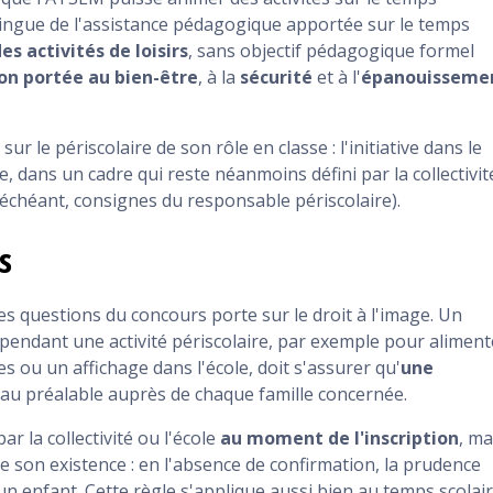
stingue de l'assistance pédagogique apportée sur le temps
es activités de loisirs
, sans objectif pédagogique formel
on portée au bien-être
, à la
sécurité
et à l'
épanouisseme
sur le périscolaire de son rôle en classe : l'initiative dans le
de, dans un cadre qui reste néanmoins défini par la collectivit
s échéant, consignes du responsable périscolaire).
s
s questions du concours porte sur le droit à l'image. Un
endant une activité périscolaire, par exemple pour aliment
 ou un affichage dans l'école, doit s'assurer qu'
une
e au préalable auprès de chaque famille concernée.
 la collectivité ou l'école
au moment de l'inscription
, ma
e son existence : en l'absence de confirmation, la prudence
un enfant. Cette règle s'applique aussi bien au temps scolai