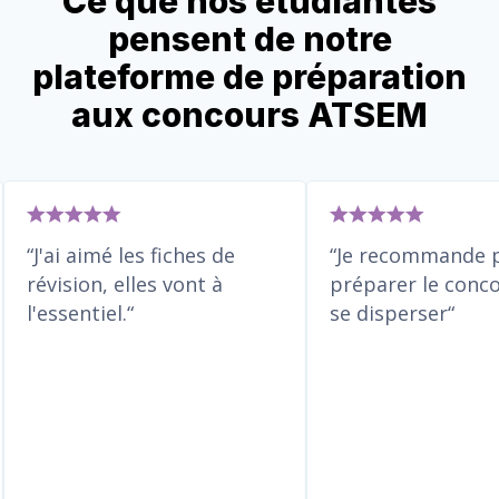
Ce que nos étudiantes
pensent de notre
plateforme de préparation
aux concours ATSEM
on
J'ai aimé les fiches de
Je recom
e
révision, elles vont à
préparer l
u
l'essentiel.
se dispers
cours