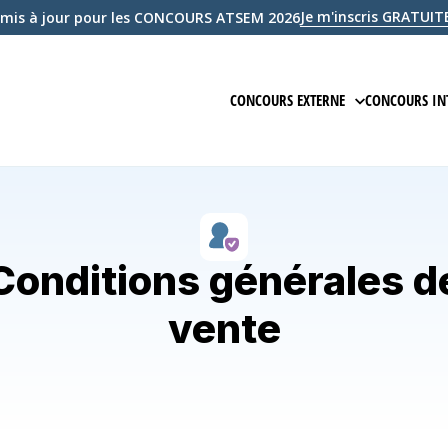
Je m'inscris GRATU
mis à jour pour les CONCOURS ATSEM 2026
CONCOURS EXTERNE
CONCOURS IN
PRÉPARATION EN LIGNE
PRÉPARAT
ÉPREUVE ÉCRITE D'ADMISSIBILIT
ÉPREUVE 
ÉPREUVE D'ADMISSION
ÉPREUVE
Conditions générales d
COURS
COURS
vente
QCM
ANNALES
EXAMEN BLANC
EXAMEN 