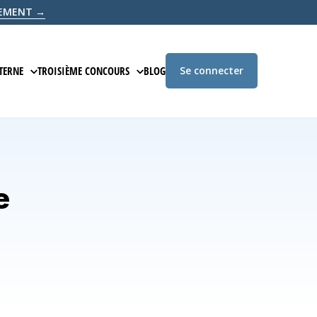
ITEMENT →
TERNE
TROISIÈME CONCOURS
BLOG
Se connecter
ION EN LIGNE
PRÉPARATION EN LIGNE
É
ÉCRITE D'ADMISSIBILITÉ
ÉPREUVE ÉCRITE D'ADMISSIBILITÉ
 D'ADMISSION
ÉPREUVE D'ADMISSION
e
COURS
ANNALES
BLANC
EXAMEN BLANC