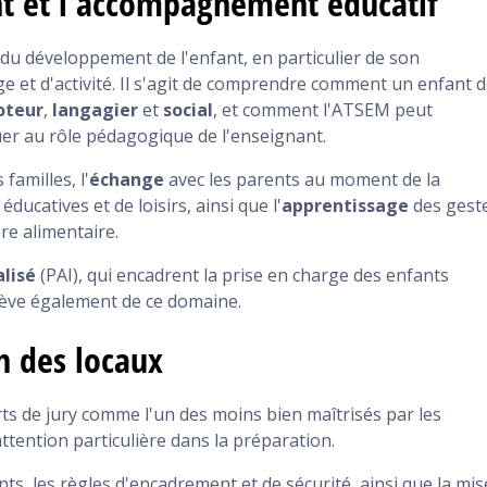
t et l'accompagnement éducatif
u développement de l'enfant, en particulier de son
e et d'activité. Il s'agit de comprendre comment un enfant d
oteur
,
langagier
et
social
, et comment l'ATSEM peut
er au rôle pédagogique de l'enseignant.
familles, l'
échange
avec les parents au moment de la
éducatives et de loisirs, ainsi que l'
apprentissage
des gest
bre alimentaire.
alisé
(PAI), qui encadrent la prise en charge des enfants
elève également de ce domaine.
n des locaux
rts de jury comme l'un des moins bien maîtrisés par les
 attention particulière dans la préparation.
nts, les règles d'encadrement et de sécurité, ainsi que la mis