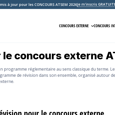
Je m'inscris GRATU
mis à jour pour les CONCOURS ATSEM 2026
CONCOURS EXTERNE
CONCOURS IN
PRÉPARATION EN LIGNE
PRÉPARAT
r le concours externe 
ÉPREUVE ÉCRITE D'ADMISSIBILIT
ÉPREUVE 
ÉPREUVE D'ADMISSION
ÉPREUVE
n programme réglementaire au sens classique du terme. Le
gramme de révision dans son ensemble, organisé autour de
COURS
COURS
externe.
QCM
ANNALES
EXAMEN BLANC
EXAMEN 
vision pour le concours externe