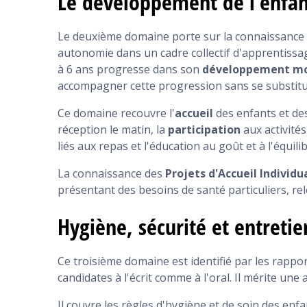
Le développement de l'enfan
Le deuxième domaine porte sur la connaissance d
autonomie dans un cadre collectif d'apprentissag
à 6 ans progresse dans son
développement m
accompagner cette progression sans se substitu
Ce domaine recouvre l'
accueil
des enfants et des 
réception le matin, la
participation
aux activités 
liés aux repas et l'éducation au goût et à l'équili
La connaissance des
Projets d'Accueil Individu
présentant des besoins de santé particuliers, r
Hygiène, sécurité et entretie
Ce troisième domaine est identifié par les rappo
candidates à l'écrit comme à l'oral. Il mérite une
Il couvre les règles d'hygiène et de soin des enfa