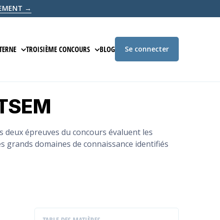
ITEMENT →
TERNE
TROISIÈME CONCOURS
BLOG
Se connecter
ION EN LIGNE
PRÉPARATION EN LIGNE
ATSEM
É
ÉCRITE D'ADMISSIBILITÉ
ÉPREUVE ÉCRITE D'ADMISSIBILITÉ
 D'ADMISSION
ÉPREUVE D'ADMISSION
s deux épreuves du concours évaluent les
s grands domaines de connaissance identifiés
COURS
ANNALES
BLANC
EXAMEN BLANC
TABLE DES MATIÈRES