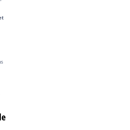
et
us
e
le