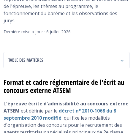
de l'épreuve, les thèmes au programme, le
fonctionnement du barème et les observations des
jurys.
Dernière mise à jour : 6 juillet 2026
TABLE DES MATIÈRES
Format et cadre réglementaire de l'écrit au concours
externe ATSEM
Format et cadre réglementaire de l'écrit au
concours externe ATSEM
Thèmes au programme de l'écrit au concours
externe ATSEM
L'
épreuve écrite d'admissibilité au concours externe
Barème et correction à l'écrit concours externe
ATSEM
est définie par le
décret n° 2010-1068 du 8
ATSEM
septembre 2010 modifié
, qui fixe les modalités
d'organisation des concours pour le recrutement des
Résultats des sessions récentes à l'écrit externe
ATSEM
agents territoriaux spécialisés principaux de 2e classe