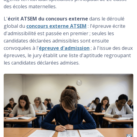
des écoles maternelles.
Ce que le jury attend à l'écrit du concours externe
ATSEM
L'
écrit ATSEM du concours externe
dans le déroulé
global du
concours externe ATSEM
: l'épreuve écrite
Se préparer à l'écrit d'admissibilité du concours
d'admissibilité est passée en premier ; seules les
externe ATSEM
candidates déclarées admissibles sont ensuite
convoquées à l'
épreuve d'admission
; à l'issue des deux
épreuves, le jury établit une liste d'aptitude regroupant
les candidates déclarées admises.