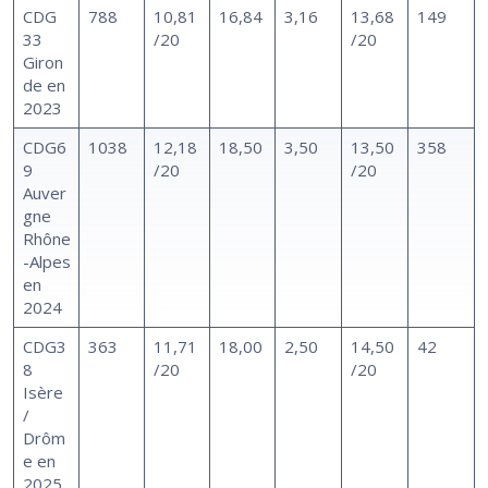
CDG
788
10,81
16,84
3,16
13,68
149
33
/20
/20
Giron
de en
2023
CDG6
1038
12,18
18,50
3,50
13,50
358
9
/20
/20
Auver
gne
Rhône
-Alpes
en
2024
CDG3
363
11,71
18,00
2,50
14,50
42
8
/20
/20
Isère
/
Drôm
e en
2025