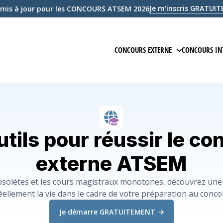
Je m'inscris GRATU
mis à jour pour les CONCOURS ATSEM 2026
CONCOURS EXTERNE
CONCOURS IN
PRÉPARATION EN LIGNE
PRÉPARAT
ÉPREUVE ÉCRITE D'ADMISSIBILIT
ÉPREUVE 
ÉPREUVE D'ADMISSION
ÉPREUVE
utils pour réussir le co
COURS
COURS
externe ATSEM
QCM
ANNALES
bsolètes et les cours magistraux monotones, découvrez une 
 réellement la vie dans le cadre de votre préparation au con
EXAMEN BLANC
EXAMEN 
Je démarre GRATUITEMENT