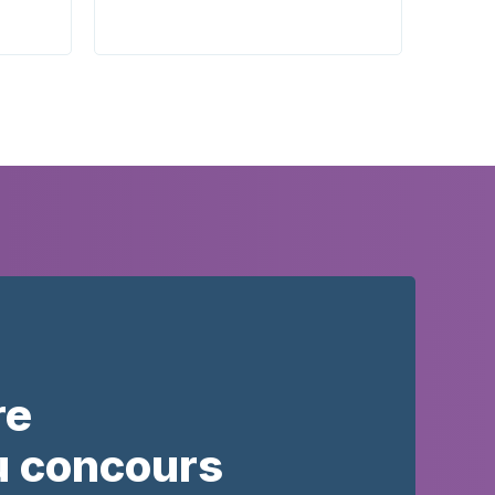
re
u concours